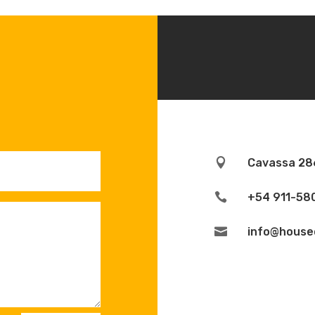

Cavassa 286

+54 911-58

info@house