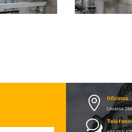

Oficinas
Cavassa 286
w
Teléfono
+54 011 47