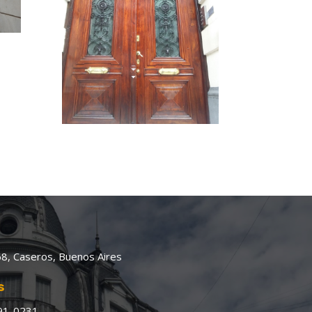
8, Caseros, Buenos Aires
s
91-0231